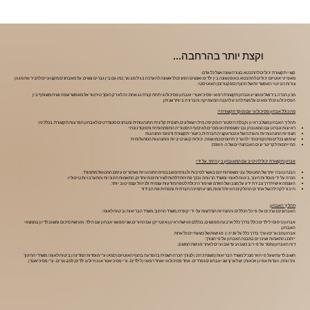
וקצת יותר בהרחבה...
קשיי תקשורת יכולים להתבטא בצורה שונה אצל כל אדם.
מאפייני אוטיזם יכולים להתבטא באופן שונה בין ילדים ואנשים הפונים לראשונה להערכה בגיל מבוגר, כמו גם בין גברים ונשים. על מאבחנים מקצועיים להכיר את מגוון
צורות הביטוי האפשריות של הרצף (ספקטרום) האוטיסטי.
מכון הכרה בירושלים מציע אבחון תקשורת רפואי פסיכיאטרי ואבחון פסיכולוגי תחת קורת גג אחת. זה לא רק חוסך טירטור אל מאפשר שפה ושיח משותף בין
הפסיכולוגים לרופאים על מנת להגיע להבנה המעמיקה והברורה ביותר שניתן.
מה כולל אבחון פסיכולוגי עם מוקד תקשורתי?
תהליך האבחון משלב ראיון וקבלת היסטוריה מקיפה, מילוי שאלונים, תצפית קלינית-התנהגותית ומבחנים סטנדרטים לאבחון הפרעות תקשורת. בכלל זה:
ראיונות אבחון עם המאובחן ובני משפחתו או מכרים לאיסוף היסטוריה התפתחותית ותפקוד נוכחי
תצפיות התנהגותיות והערכה של אינטראקציה חברתית, כישורי תקשורת ודפוסי התנהגות
שימוש בכלים מתוקפים כדי להעריך תחומים כמו שפה, יכולות קוגניטיביות והתנהגות הסתגלותית
התייחסות לקריטריונים האבחנתיים של ה- DSM-5
אבחון תקשורת יכול להיטיב עם המאובחן בין היתר, על ידי:
הבנה טובה יותר של המטופל ובני משפחותיהם באשר לסיבות ולגורמים שבבסיס התנהגויות ואתגרים עימם המטופל מתמודד.
הכרה על ידי מוסדות חינוך, ביטוח לאומי ומשרד הרווחה ובכך פתיחת דלתות לשירותים מיוחדים, התאמות חינוכיות והתערבויות טיפוליו
העצמה אישית דרך צבירת ידע על מצבו של האדם ושיפור היכולת לטפח מודעות עצמית ולניהול עצמי טוב יותר.
חיבור לקהילה של אחרים החולקים חוויות דומות, מציע תמיכה חברתית ומפחית את הבידוד
תהליך האבחון
האבחונים נערכים על-פי כל הכללים וההנחיות הנדרשות על-ידי קופ"ח, משרד החינוך, משרד הבריאות וביטוח לאומי.
אבחון טיפוסי לילדים כולל בדרך כלל ארבעה מפגשים, בכללם פגישת ראיון (אינטייק) עם ההורים, שני מפגשי אבחון עם הילד, ופגישת סיכום ומשוב לדיון בממצאי
האבחון.
אבחון מבוגרים נערך בדרך כלל על פני 2-3 פגישות של כשעתיים כל אחת.
ייתכנו התאמות ושינויים במבנה האבחון על פי הצורך.
דוח האבחון נמסר על פי רוב כשבוע עד שבועיים לאחר פגישת המשוב.
חשוב לדעת שעל פי חוזר מנכ"ל משרד הבריאות (משנת 2013) לצורך הכרה רשמית בהפרעה ברצף האוטיזם (ASD) ע"י מוסדות המדינה (ביטוח לאומי, משרדי החינוך
והרווחה, וועדות אפיון וזכאות) יש לערוך שני אבחונים נפרדים- אחד פסיכולוגי ואחד רפואי (לילדים- ע"י פסיכיאטר או נוירולוג ילדים, למבוגרים- ע"י פסיכיאטר).