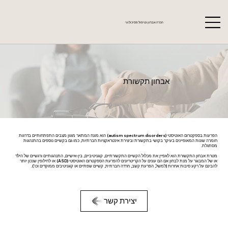
הכרה אבחון וטיפול פסיכולוגי
אבחון תקשורת
הפרעות בספקטרום האוטיסטי (autism spectrum disorders) הוא מונח המתאר מגוון מצבים התפתחותיים בדרגות
חומרה שונות המאופיינים בעיקר בקושי בתקשורת וביצירת אינטראקציות חברתיות, כמו גם בקשיים נוספים בהתנהגות
מסתגלת.
מטרת אבחון התקשורת הוא לאפיין את מכלול הקשיים התקשורתיים, קוגניטיביים, בין-אישיים, התנהגותיים ורגשיים של הילד
או של המבוגר על מנת לבחון אם הם עונים על הקריטריונים להפרעת הספקטרום האוטיסטי (ASD) או לחילופין שנכון יותר
להבינם על רקע סיבות אחרות (למשל, הפרעת קשב, חרדה חברתית, קשיים שפתיים או קוגניטיבים ממוקדים וכו').
יצירת קשר